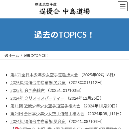
コ
ナ
ン
ビ
テ
ゲ
ン
ー
ツ
シ
へ
ョ
過去のTOPICS！
ス
ン
キ
に
ッ
移
プ
動
ホーム
過去のTOPICS！
第4回 全日本少年少女空手道選抜大会
（2025年02月16日）
2025年 逞優会中島道場 冬合宿
（2025年01月12日）
2025年 合同寒稽古
（2025年01月03日）
2024年 クリスマスパーティー
（2024年12月25日）
第11回 近畿少年少女空手道選手権大会
（2024年10月20日）
第24回 全日本少年少女空手道選手権大会
（2024年08月11日）
2024年 逞優会中島道場 夏合宿
（2024年08月04日）