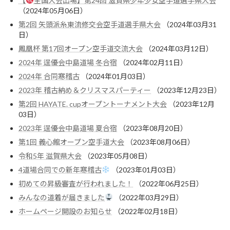
【
全国大会出場】第24回 滋賀県少年少女空手道選手県大会
（2024年05月06日）
第2回 矢頭派糸東流修交会空手道選手県大会
（2024年03月31
日）
鳳凰杯 第17回オープン空手道交流大会
（2024年03月12日）
2024年 逞優会中島道場 冬合宿
（2024年02月11日）
2024年 合同寒稽古
（2024年01月03日）
2023年 稽古納め＆クリスマスパーティー
（2023年12月23日）
第2回 HAYATE. cupオープントーナメント大会
（2023年12月
03日）
2023年 逞優会中島道場 夏合宿
（2023年08月20日）
第1回 義心館オープン空手道大会
（2023年08月06日）
令和5年 滋賀県大会
（2023年05月08日）
4道場合同での新年寒稽古
（2023年01月03日）
初めての昇級審査が行われました！
（2022年06月25日）
みんなの道着が届きました
（2022年03月29日）
ホームページ開設のお知らせ
（2022年02月18日）