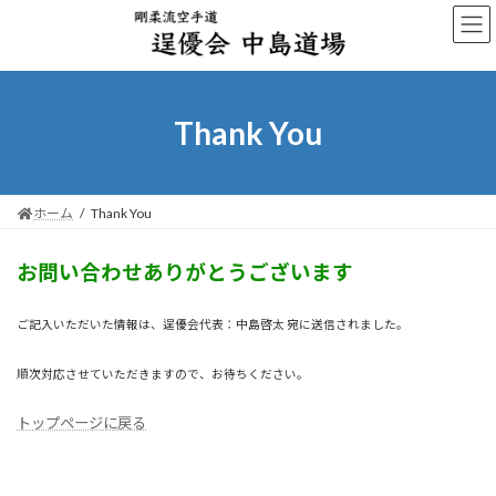
コ
ナ
ン
ビ
テ
ゲ
ン
ー
ツ
シ
へ
ョ
Thank You
ス
ン
キ
に
ッ
移
プ
動
ホーム
Thank You
お問い合わせありがとうございます
ご記入いただいた情報は、逞優会代表：中島啓太 宛に送信されました。
順次対応させていただきますので、お待ちください。
トップページに戻る