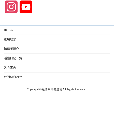
I
Y
n
o
ホーム
s
u
道場理念
t
T
指導者紹介
a
u
活動日記一覧
入会案内
g
b
お問い合わせ
r
e
Copyright © 逞優会 中島道場 All Rights Reserved.
a
C
m
h