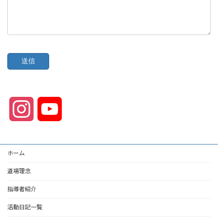
I
Y
n
o
ホーム
s
u
道場理念
t
T
指導者紹介
a
u
活動日記一覧