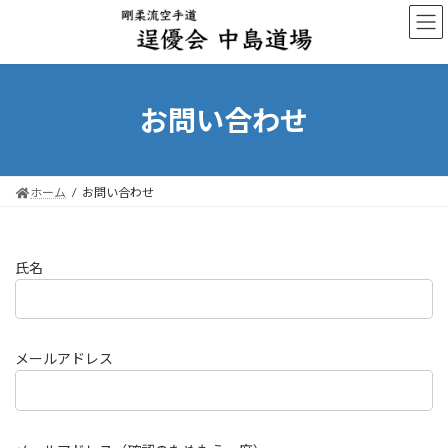
コ
ナ
ン
ビ
テ
ゲ
ン
ー
ツ
シ
へ
ョ
お問い合わせ
ス
ン
キ
に
ッ
移
プ
動
ホーム
お問い合わせ
氏名
メールアドレス